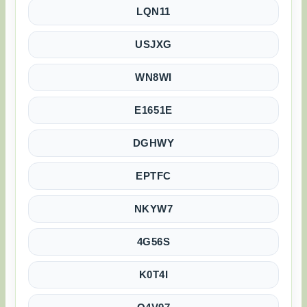
LQN11
USJXG
WN8WI
E1651E
DGHWY
EPTFC
NKYW7
4G56S
K0T4I