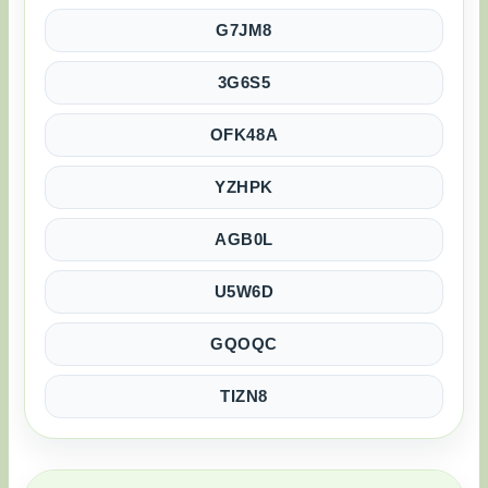
G7JM8
3G6S5
OFK48A
YZHPK
AGB0L
U5W6D
GQOQC
TIZN8