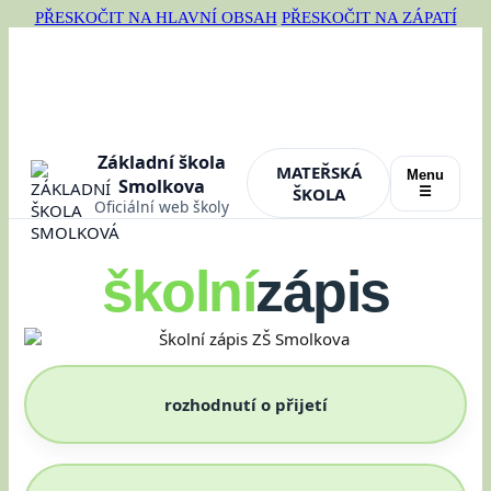
PŘESKOČIT NA HLAVNÍ OBSAH
PŘESKOČIT NA ZÁPATÍ
Základní škola
MATEŘSKÁ
Menu
Smolkova
ŠKOLA
☰
Oficiální web školy
školní
zápis
rozhodnutí o přijetí