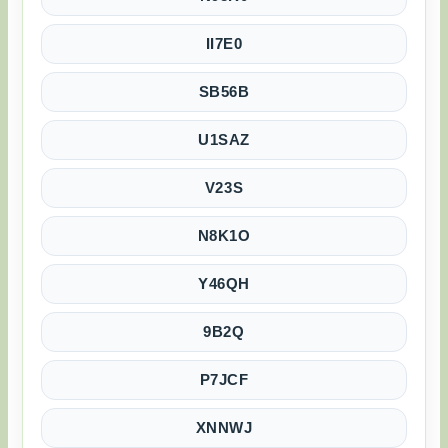
II7E0
SB56B
U1SAZ
V23S
N8K1O
Y46QH
9B2Q
P7JCF
XNNWJ