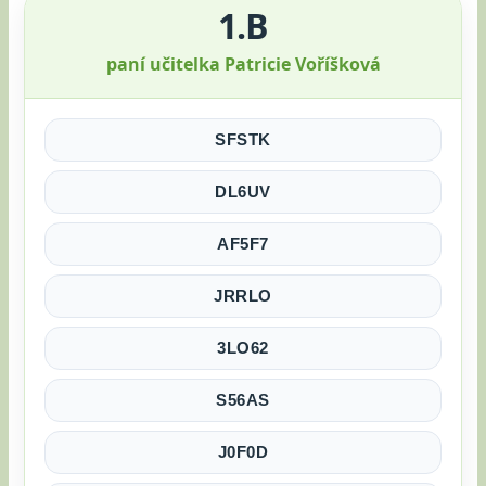
1.B
paní učitelka Patricie Voříšková
SFSTK
DL6UV
AF5F7
JRRLO
3LO62
S56AS
J0F0D