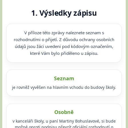
1. Výsledky zápisu
V příloze této zprávy naleznete seznam s
rozhodnutími o přijetí. Z důvodu ochrany osobních
údajů jsou žáci uvedeni pod kódovým označením,
které Vám bylo přiděleno u zápisu.
Seznam
je rovněž vyvěšen na hlavním vchodu do budovy školy.
Osobně
v kanceláři školy, u paní Martiny Bohuslavové, si bude
možné oproti podpisu převzít oficiální rozhodnutí o